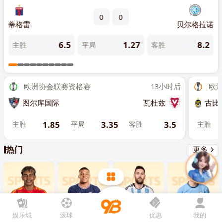
先点击
，再
“添加到主屏幕”
0
0
陆军
蒂格雷
贝尔格拉诺
塔尔
4
6.5
1.27
8.2
主胜
平局
客胜
主
欧洲协会联赛资格赛
13小时后
欧洲联
图尔库国际
瓦杜兹
古比斯
1.85
3.35
3.5
主胜
平局
客胜
主胜
热门
更多
娱乐城
滚球
优惠
我的