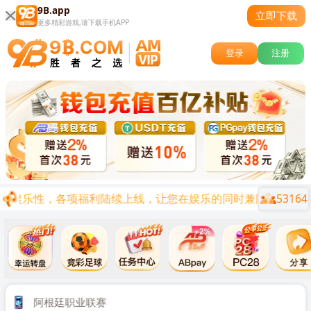
9B.app
立即下载
更多精彩游戏,请下载手机APP
登录
注册
53164
与娱乐性，各项福利陆续上线，让您在娱乐的同时兼顾0基础0投资
关闭
时后
阿根廷职业联赛